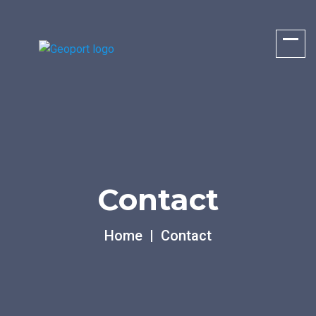
Contact
Home
Contact