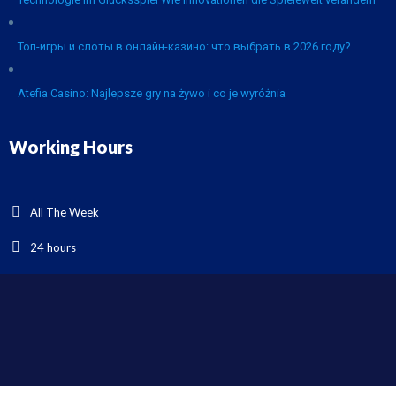
Топ-игры и слоты в онлайн-казино: что выбрать в 2026 году?
Atefia Casino: Najlepsze gry na żywo i co je wyróżnia
Working Hours
All The Week
24 hours