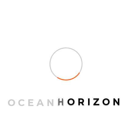
News
News
NEWS FEEDS
O
C
E
A
N
H
O
R
I
Z
O
N
public
Technologie im Glücksspiel Wie Innovationen die