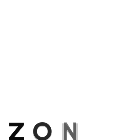
Search
earch
or:
I
Z
O
N