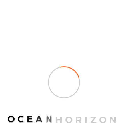
Томоохон бонусууд: 150% + үнэ төлбөргүй
эргэх
Сайжруулсан аюулгүй байдал: Curacao
eGaming лицензтэй
24/7 хэрэглэгчийн дэмжлэг: Хэрэглэгчид
шаардлагатай үед тусламж авах боломжтой
Слот тоглоомын өргөн сонголт
Итгэл, аюулгүй байдал
Pinco казино нь тоглогчдын аюулгүй байдлыг
анхаардаг бөгөөд тэдний бүх өгөгдлийг хамгаалах
системтэй. Curacao eGaming лиценз нь казиноны
үйл ажиллагааг баталгаажуулдаг. Тоглогчид хэзээ ч
санаа зовох хэрэггүй, учир нь тэдний өгөгдөл,
O
C
E
A
N
H
O
R
I
Z
O
N
санхүүгийн мэдээлэл хамгаалагдсан байдаг.