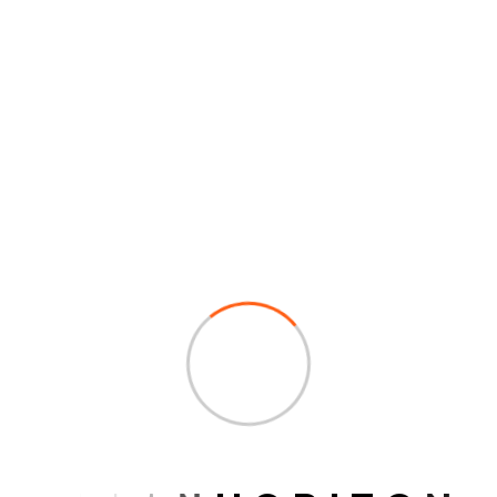
Bindung der Kunden an die Plattform zu erhöhen und
sie langfristig zu halten.
Die Nutzung von Datenanalysen ist ein weiterer
wichtiger Aspekt. Glücksspielanbieter verfolgen das
Verhalten ihrer Nutzer genau, um Muster zu erkennen
und gezielte Maßnahmen zu ergreifen. Wenn ein
Spieler häufig spielt oder hohe Einsätze tätigt, können
spezielle Angebote unterbreitet werden, die den
Spieler weiter anlocken. Diese praktiken sind darauf
ausgelegt, das Spielerlebnis zu optimieren, können
jedoch auch die Gefahr einer Abhängigkeit erhöhen.
Aktuelle Informationen
und